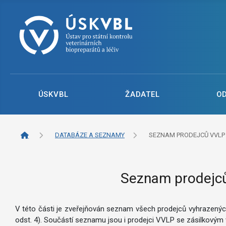
ÚSKVBL
ŽADATEL
O
DATABÁZE A SEZNAMY
SEZNAM PRODEJCŮ VVLP
Seznam prodejců 
V této části je zveřejňován seznam všech prodejců vyhrazených 
odst. 4). Součástí seznamu jsou i prodejci VVLP se zásilkovým