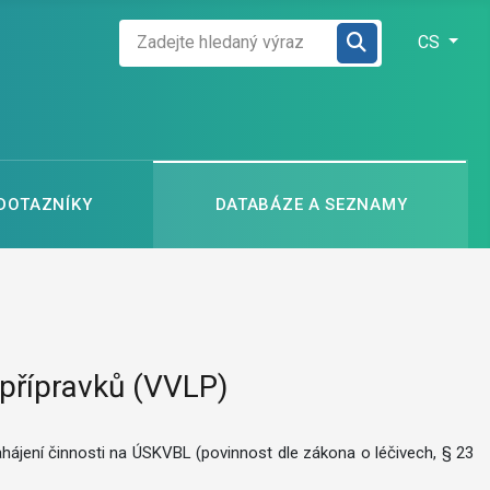
Zadejte hledaný výraz
Zvolte jazyk
CS
 DOTAZNÍKY
DATABÁZE A SEZNAMY
 přípravků (VVLP)
ahájení činnosti na ÚSKVBL (povinnost dle zákona o léčivech, § 23