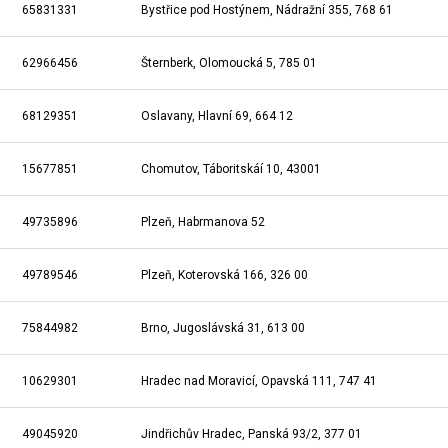
65831331
Bystřice pod Hostýnem, Nádražní 355, 768 61
62966456
Šternberk, Olomoucká 5, 785 01
68129351
Oslavany, Hlavní 69, 664 12
15677851
Chomutov, Táboritskáí 10, 43001
49735896
Plzeň, Habrmanova 52
49789546
Plzeň, Koterovská 166, 326 00
75844982
Brno, Jugoslávská 31, 613 00
10629301
Hradec nad Moravicí, Opavská 111, 747 41
49045920
Jindřichův Hradec, Panská 93/2, 377 01