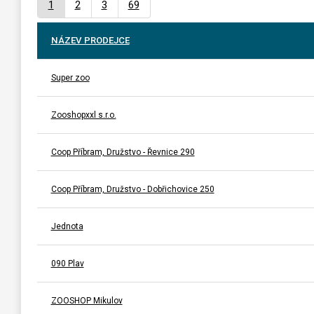
1
2
3
69
NÁZEV PRODEJCE
Super zoo
Zooshopxxl s.r.o.
Coop Příbram, Družstvo - Řevnice 290
Coop Příbram, Družstvo - Dobřichovice 250
Jednota
090 Plav
ZOOSHOP Mikulov