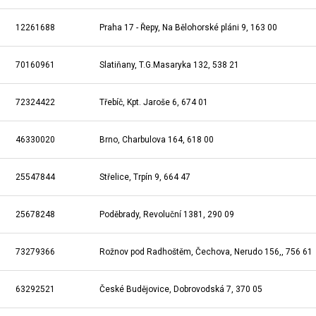
12261688
Praha 17 - Řepy, Na Bělohorské pláni 9, 163 00
70160961
Slatiňany, T.G.Masaryka 132, 538 21
72324422
Třebíč, Kpt. Jaroše 6, 674 01
46330020
Brno, Charbulova 164, 618 00
25547844
Střelice, Trpín 9, 664 47
25678248
Poděbrady, Revoluční 1381, 290 09
73279366
Rožnov pod Radhoštěm, Čechova, Nerudo 156,, 756 61
63292521
České Budějovice, Dobrovodská 7, 370 05