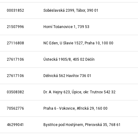
00031852
Soběslavská 2399, Tábor, 390 01
21507996
Horní Tošanovice 1, 739 53
27116808
NC Eden, U Slavie 1527, Praha 10, 100 00
27617106
Ústecká 1905/8, 405 02 Děčín
27617106
Dělnická 562 Havířov 736 01
03508382
Dr. A. Hejny 623, Úpice, okr. Trutnov 542 32
70562776
Praha 6 - Vokovice, Africká 29, 160 00
46299041
Bystřice pod Hostýnem, Přerovská 35, 768 61