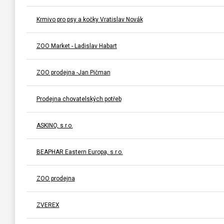
Krmivo pro psy a kočky Vratislav Novák
ZOO Market - Ladislav Habart
ZOO prodejna -Jan Pičman
Prodejna chovatelských potřeb
ASKINO, s.r.o.
BEAPHAR Eastern Europa, s.r.o.
ZOO prodejna
ZVEREX