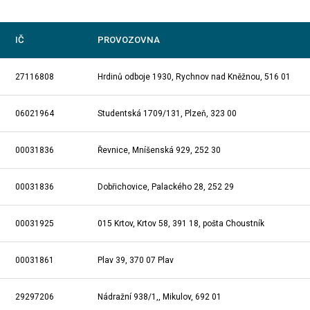
IČ
PROVOZOVNA
27116808
Hrdinů odboje 1930, Rychnov nad Kněžnou, 516 01
06021964
Studentská 1709/131, Plzeň, 323 00
00031836
Řevnice, Mníšenská 929, 252 30
00031836
Dobřichovice, Palackého 28, 252 29
00031925
015 Krtov, Krtov 58, 391 18, pošta Choustník
00031861
Plav 39, 370 07 Plav
29297206
Nádražní 938/1,, Mikulov, 692 01