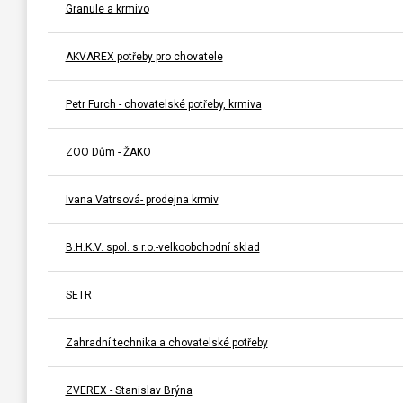
Granule a krmivo
AKVAREX potřeby pro chovatele
Petr Furch - chovatelské potřeby, krmiva
ZOO Dům - ŽAKO
Ivana Vatrsová- prodejna krmiv
B.H.K.V. spol. s r.o.-velkoobchodní sklad
SETR
Zahradní technika a chovatelské potřeby
ZVEREX - Stanislav Brýna