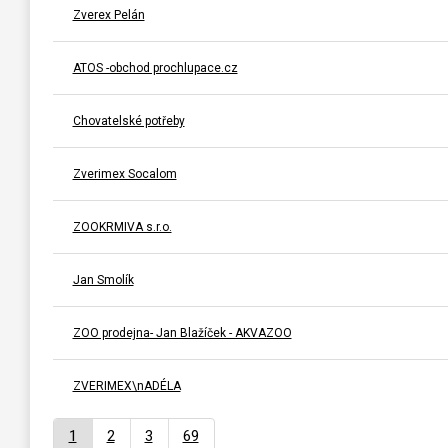
Zverex Pelán
ATOS -obchod prochlupace.cz
Chovatelské potřeby
Zverimex Socalom
ZOOKRMIVA s.r.o.
Jan Smolík
ZOO prodejna- Jan Blažíček - AKVAZOO
ZVERIMEX\nADÉLA
1
2
3
69