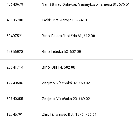
45643679
Náměšť nad Oslavou, Masarykovo náměstí 81, 675 51
48885738
Třebíč, Kpt. Jaroše 8, 674 01
60497521
Brno, Palackého třída 61, 612 00
65856023
Brno, Lidická 53, 602 00
25541714
Brno, Orlí 14, 602 00
12748536
Znojmo, Vídeňská 37, 669 02
62840355
Znojmo, Vídeňská 23, 669 02
12745791
Zlín, Tř.Tomáše Bati 1970, 760 01