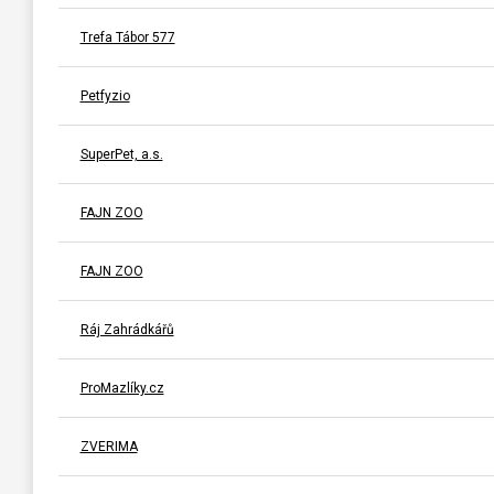
Trefa Tábor 577
Petfyzio
SuperPet, a.s.
FAJN ZOO
FAJN ZOO
Ráj Zahrádkářů
ProMazlíky.cz
ZVERIMA