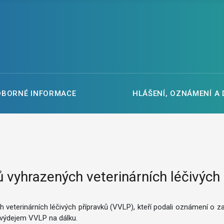
DBORNÉ INFORMACE
HLÁŠENÍ, OZNÁMENÍ A
vyhrazených veterinárních léčivých
veterinárních léčivých přípravků (VVLP), kteří podali oznámení o z
 výdejem VVLP na dálku.