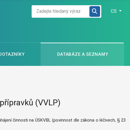
Zadejte hledaný výraz
Zvolte jazyk
CS
 DOTAZNÍKY
DATABÁZE A SEZNAMY
 přípravků (VVLP)
ahájení činnosti na ÚSKVBL (povinnost dle zákona o léčivech, § 23