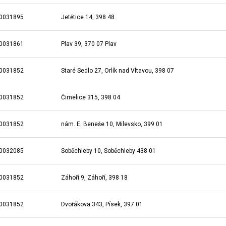
0031895
Jetětice 14, 398 48
0031861
Plav 39, 370 07 Plav
0031852
Staré Sedlo 27, Orlík nad Vltavou, 398 07
0031852
Čimelice 315, 398 04
0031852
nám. E. Beneše 10, Milevsko, 399 01
0032085
Soběchleby 10, Soběchleby 438 01
0031852
Záhoří 9, Záhoří, 398 18
0031852
Dvořákova 343, Písek, 397 01