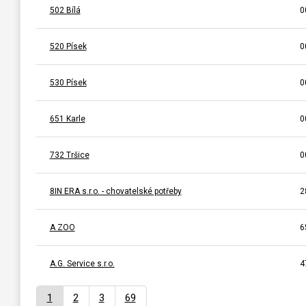
502 Bílá
0
520 Písek
0
530 Písek
0
651 Karle
0
732 Tršice
0
8IN ERA s.r.o. - chovatelské potřeby
2
A ZOO
6
A.G. Service s.r.o.
4
1
2
3
69