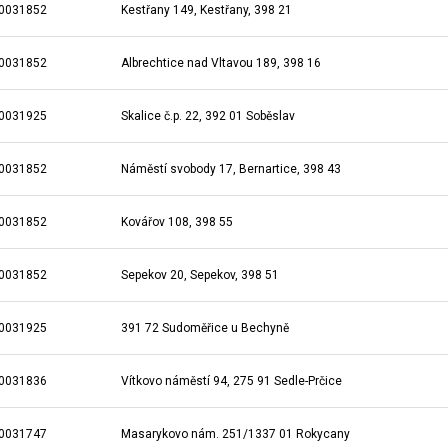
0031852
Kestřany 149, Kestřany, 398 21
0031852
Albrechtice nad Vltavou 189, 398 16
0031925
Skalice č.p. 22, 392 01 Soběslav
0031852
Náměstí svobody 17, Bernartice, 398 43
0031852
Kovářov 108, 398 55
0031852
Sepekov 20, Sepekov, 398 51
0031925
391 72 Sudoměřice u Bechyně
0031836
Vítkovo náměstí 94, 275 91 Sedle-Prčice
0031747
Masarykovo nám. 251/1337 01 Rokycany