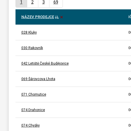
1
2
3
69
NÁZEV PRODEJCE
I
028 Kluky
0
030 Rakovník
0
042 Letiště České Budějovice
0
069 Šárovcova Lhota
0
071 Chomutice
0
074 Drahonice
0
074 Chyšky
0