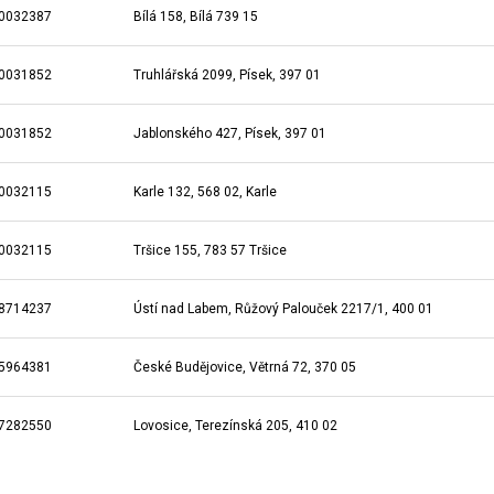
0032387
Bílá 158, Bílá 739 15
0031852
Truhlářská 2099, Písek, 397 01
0031852
Jablonského 427, Písek, 397 01
0032115
Karle 132, 568 02, Karle
0032115
Tršice 155, 783 57 Tršice
8714237
Ústí nad Labem, Růžový Palouček 2217/1, 400 01
5964381
České Budějovice, Větrná 72, 370 05
7282550
Lovosice, Terezínská 205, 410 02