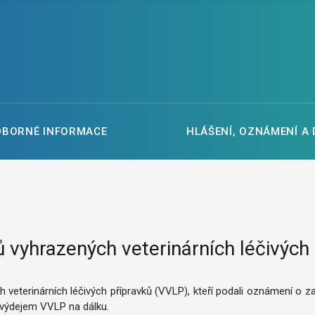
DBORNÉ INFORMACE
HLÁŠENÍ, OZNÁMENÍ A
vyhrazených veterinárních léčivých
veterinárních léčivých přípravků (VVLP), kteří podali oznámení o z
 výdejem VVLP na dálku.