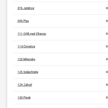
076 Jetětice
0
090 Plav
0
111 Orlík nad Vltavou
0
114 Čimelice
0
120 Milevsko
0
125 Soběchleby
0
129 Záhoří
0
130 Písek
0