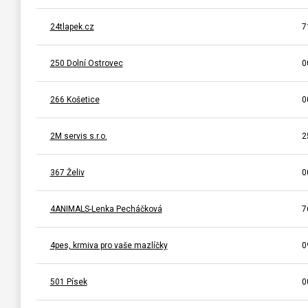
24tlapek.cz
7
250 Dolní Ostrovec
0
266 Košetice
0
2M servis s.r.o.
2
367 Želiv
0
4ANIMALS-Lenka Pecháčková
7
4pes, krmiva pro vaše mazlíčky
0
501 Písek
0