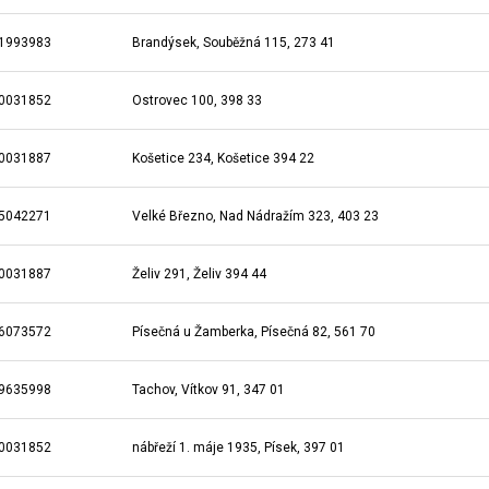
1993983
Brandýsek, Souběžná 115, 273 41
0031852
Ostrovec 100, 398 33
0031887
Košetice 234, Košetice 394 22
5042271
Velké Březno, Nad Nádražím 323, 403 23
0031887
Želiv 291, Želiv 394 44
6073572
Písečná u Žamberka, Písečná 82, 561 70
9635998
Tachov, Vítkov 91, 347 01
0031852
nábřeží 1. máje 1935, Písek, 397 01