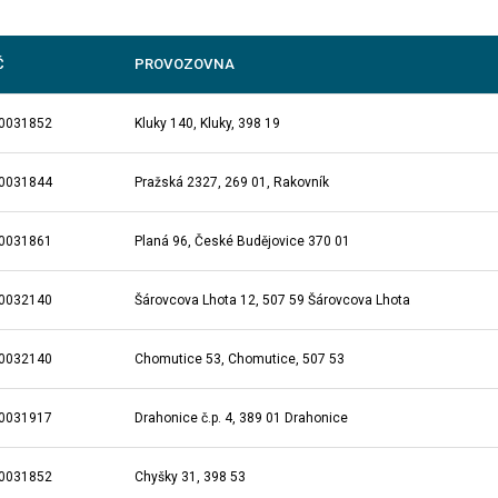
Č
PROVOZOVNA
0031852
Kluky 140, Kluky, 398 19
0031844
Pražská 2327, 269 01, Rakovník
0031861
Planá 96, České Budějovice 370 01
0032140
Šárovcova Lhota 12, 507 59 Šárovcova Lhota
0032140
Chomutice 53, Chomutice, 507 53
0031917
Drahonice č.p. 4, 389 01 Drahonice
0031852
Chyšky 31, 398 53