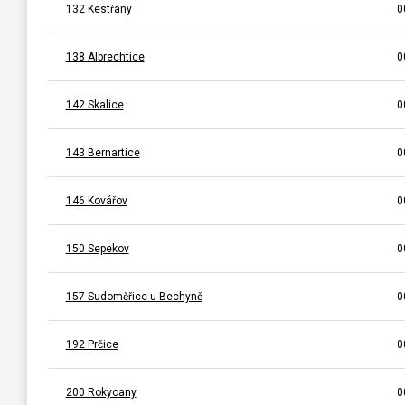
132 Kestřany
0
138 Albrechtice
0
142 Skalice
0
143 Bernartice
0
146 Kovářov
0
150 Sepekov
0
157 Sudoměřice u Bechyně
0
192 Prčice
0
200 Rokycany
0