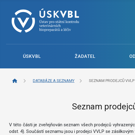
ÚSKVBL
ŽADATEL
O
DATABÁZE A SEZNAMY
SEZNAM PRODEJCŮ VVLP
Seznam prodejců 
V této části je zveřejňován seznam všech prodejců vyhrazených 
odst. 4). Součástí seznamu jsou i prodejci VVLP se zásilkovým