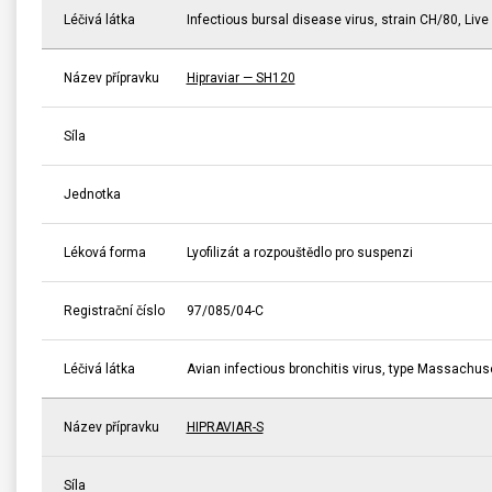
Léčivá látka
Infectious bursal disease virus, strain CH/80, Live
Název přípravku
Hipraviar — SH120
Síla
Jednotka
Léková forma
Lyofilizát a rozpouštědlo pro suspenzi
Registrační číslo
97/085/04-C
Léčivá látka
Avian infectious bronchitis virus, type Massachuset
Název přípravku
HIPRAVIAR-S
Síla