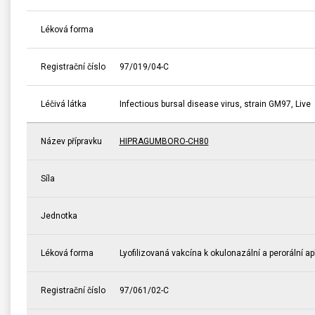
Léková forma
Registrační číslo
97/019/04-C
Léčivá látka
Infectious bursal disease virus, strain GM97, Live
Název přípravku
HIPRAGUMBORO-CH80
Síla
Jednotka
Léková forma
Lyofilizovaná vakcína k okulonazální a perorální ap
Registrační číslo
97/061/02-C