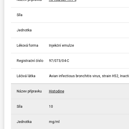
Síla
Jednotka
Léková forma
Injekční emulze
Registrační číslo
97/073/04-C
Léčivá látka
Avian infectious bronchitis virus, strain H52, Inact
Název přípravku
Histodine
Síla
10
Jednotka
mg/ml