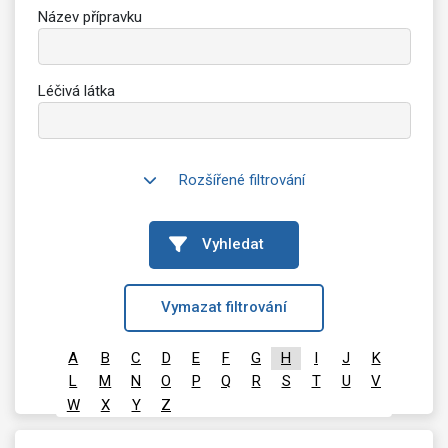
Název přípravku
Léčivá látka
Rozšířené filtrování
Vyhledat
Vymazat filtrování
A
B
C
D
E
F
G
H
I
J
K
L
M
N
O
P
Q
R
S
T
U
V
W
X
Y
Z