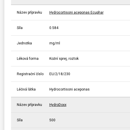
Název přípravku
Hydrocortisoni aceponas Ecuphar
Síla
0.584
Jednotka
mg/ml
Léková forma
Kožní sprej, roztok
Registrační číslo
EU/2/18/230
Léčivá látka
Hydrocortisoni aceponas
Název přípravku
HydroDoxx
Síla
500