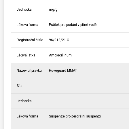
Jednotka
mg/g
Léková forma
Prášek pro podání v pitné vodě
Registrační číslo
96/013/21-C
Léčivá látka
Amoxicillinum
Název přípravku
Huveguard MMAT
Síla
Jednotka
Léková forma
Suspenze pro perorální suspenzi