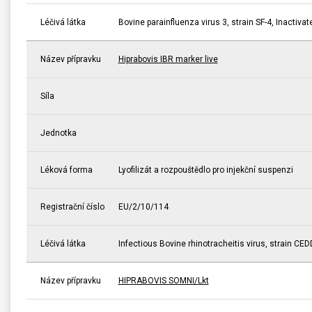
Léčivá látka
Bovine parainfluenza virus 3, strain SF-4, Inactivat
Název přípravku
Hiprabovis IBR marker live
Síla
Jednotka
Léková forma
Lyofilizát a rozpouštědlo pro injekční suspenzi
Registrační číslo
EU/2/10/114
Léčivá látka
Infectious Bovine rhinotracheitis virus, strain CED
Název přípravku
HIPRABOVIS SOMNI/Lkt