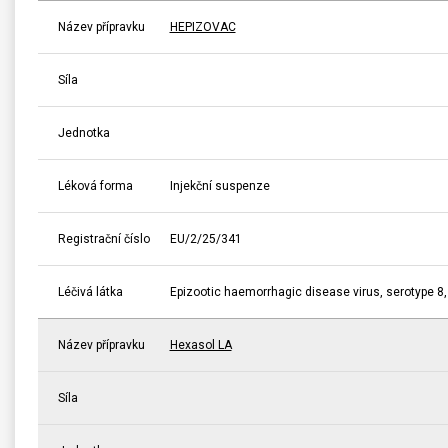
Název přípravku
HEPIZOVAC
Síla
Jednotka
Léková forma
Injekční suspenze
Registrační číslo
EU/2/25/341
Léčivá látka
Epizootic haemorrhagic disease virus, serotype 8
Název přípravku
Hexasol LA
Síla