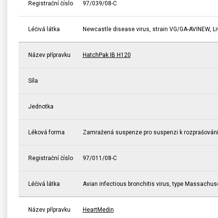
Registrační číslo
97/039/08-C
Léčivá látka
Newcastle disease virus, strain VG/GA-AVINEW, Li
Název přípravku
HatchPak IB H120
Síla
Jednotka
Léková forma
Zamražená suspenze pro suspenzi k rozprašován
Registrační číslo
97/011/08-C
Léčivá látka
Avian infectious bronchitis virus, type Massachuse
Název přípravku
HeartMedin