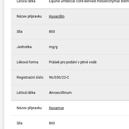
Léčivá látka
Equine umbilical cord-derived mesenchymal stem 
Název přípravku
Huvacillin
Síla
800
Jednotka
mg/g
Léková forma
Prášek pro podání v pitné vodě
Registrační číslo
96/030/22-C
Léčivá látka
Amoxicillinum
Název přípravku
Huvamox
Síla
800