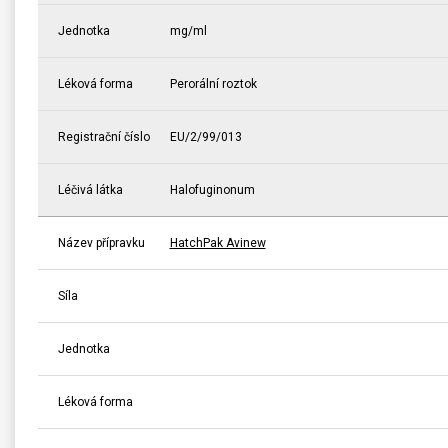
Jednotka
mg/ml
Léková forma
Perorální roztok
Registrační číslo
EU/2/99/013
Léčivá látka
Halofuginonum
Název přípravku
HatchPak Avinew
Síla
Jednotka
Léková forma