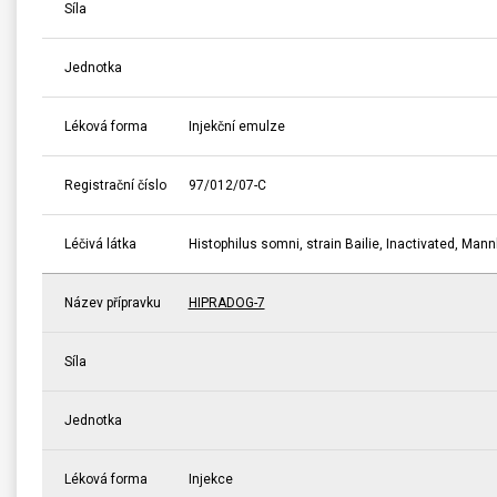
Síla
Jednotka
Léková forma
Injekční emulze
Registrační číslo
97/012/07-C
Léčivá látka
Histophilus somni, strain Bailie, Inactivated, Ma
Název přípravku
HIPRADOG-7
Síla
Jednotka
Léková forma
Injekce