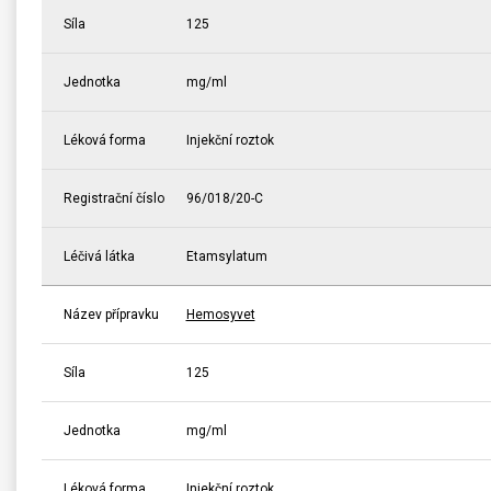
Síla
125
Jednotka
mg/ml
Léková forma
Injekční roztok
Registrační číslo
96/018/20-C
Léčivá látka
Etamsylatum
Název přípravku
Hemosyvet
Síla
125
Jednotka
mg/ml
Léková forma
Injekční roztok