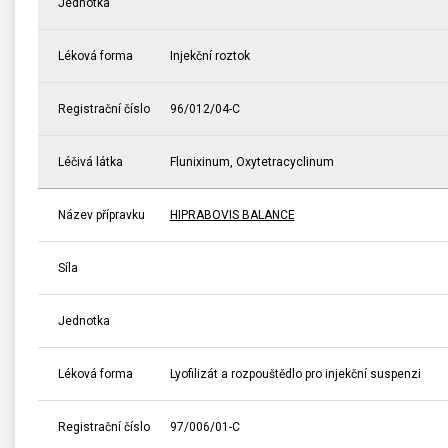
Jednotka
Léková forma
Injekční roztok
Registrační číslo
96/012/04-C
Léčivá látka
Flunixinum, Oxytetracyclinum
Název přípravku
HIPRABOVIS BALANCE
Síla
Jednotka
Léková forma
Lyofilizát a rozpouštědlo pro injekční suspenzi
Registrační číslo
97/006/01-C