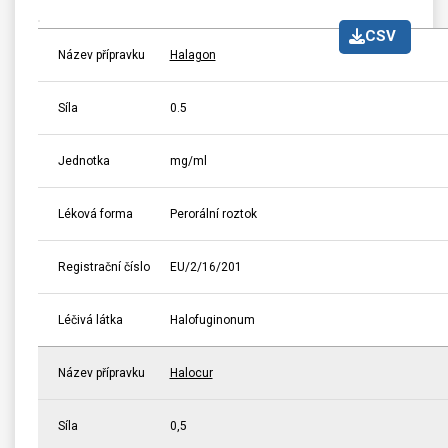
CSV
Název přípravku
Halagon
Síla
0.5
Jednotka
mg/ml
Léková forma
Perorální roztok
Registrační číslo
EU/2/16/201
Léčivá látka
Halofuginonum
Název přípravku
Halocur
Síla
0,5