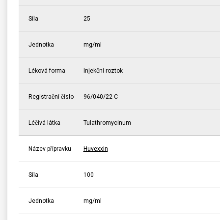
Síla
25
Jednotka
mg/ml
Léková forma
Injekční roztok
Registrační číslo
96/040/22-C
Léčivá látka
Tulathromycinum
Název přípravku
Huvexxin
Síla
100
Jednotka
mg/ml