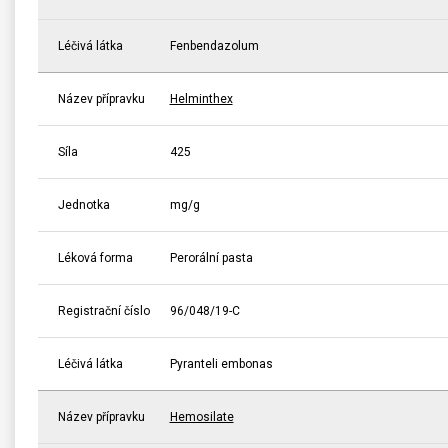
Léčivá látka
Fenbendazolum
Název přípravku
Helminthex
Síla
425
Jednotka
mg/g
Léková forma
Perorální pasta
Registrační číslo
96/048/19-C
Léčivá látka
Pyranteli embonas
Název přípravku
Hemosilate