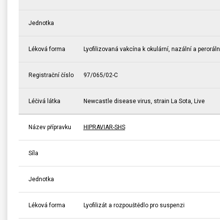
Jednotka
Léková forma
Lyofilizovaná vakcína k okulární, nazální a peroráln
Registrační číslo
97/065/02-C
Léčivá látka
Newcastle disease virus, strain La Sota, Live
Název přípravku
HIPRAVIAR-SHS
Síla
Jednotka
Léková forma
Lyofilizát a rozpouštědlo pro suspenzi