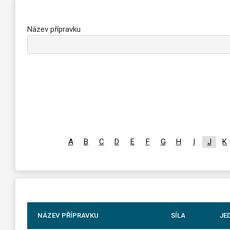
Název přípravku
A
B
C
D
E
F
G
H
I
J
K
NÁZEV PŘÍPRAVKU
SÍLA
JE