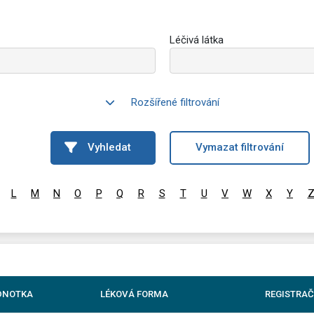
Léčivá látka
Rozšířené filtrování
Vyhledat
Vymazat filtrování
L
M
N
O
P
Q
R
S
T
U
V
W
X
Y
DNOTKA
LÉKOVÁ FORMA
REGISTRAČ