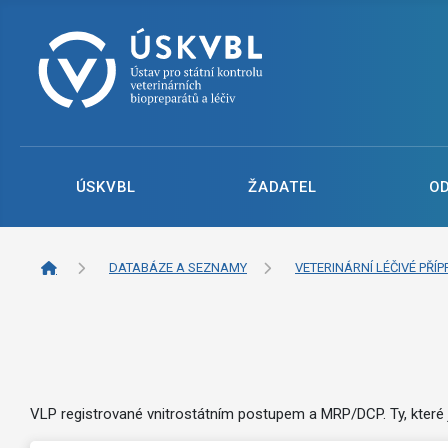
ÚSKVBL
ŽADATEL
O
DATABÁZE A SEZNAMY
VETERINÁRNÍ LÉČIVÉ PŘÍP
VLP registrované vnitrostátním postupem a MRP/DCP. Ty, které 