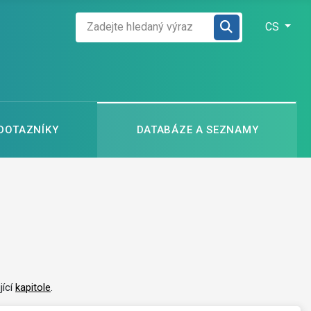
Zadejte hledaný výraz
Zvolte jazyk
CS
 DOTAZNÍKY
DATABÁZE A SEZNAMY
jící
kapitole
.