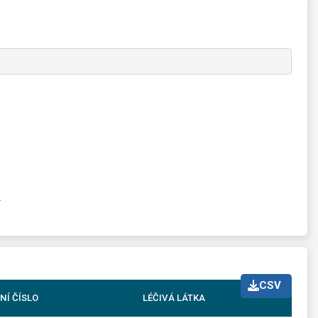
Z
CSV
NÍ ČÍSLO
LÉČIVÁ LÁTKA