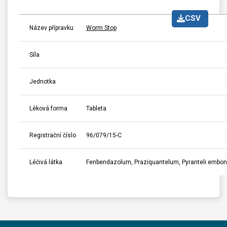
CSV
Název přípravku
Worm Stop
Síla
Jednotka
Léková forma
Tableta
Registrační číslo
96/079/15-C
Léčivá látka
Fenbendazolum, Praziquantelum, Pyranteli embo