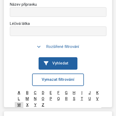
Název přípravku
Léčivá látka
Rozšířené filtrování
Vyhledat
Vymazat filtrování
A
B
C
D
E
F
G
H
I
J
K
L
M
N
O
P
Q
R
S
T
U
V
W
X
Y
Z