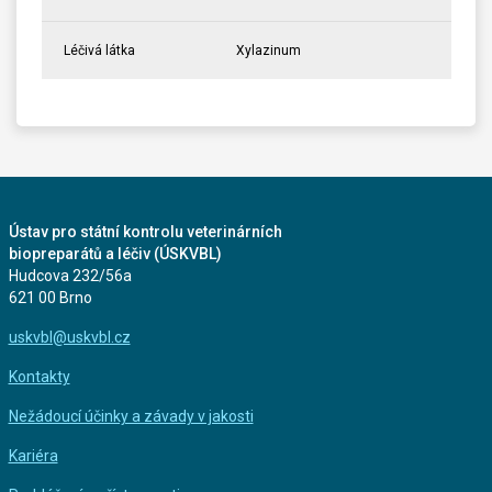
Léčivá látka
Xylazinum
Ústav pro státní kontrolu veterinárních
biopreparátů a léčiv (ÚSKVBL)
Hudcova 232/56a
621 00 Brno
uskvbl@uskvbl.cz
Kontakty
Nežádoucí účinky a závady v jakosti
Kariéra