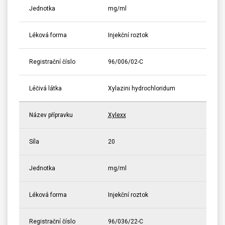
Jednotka
mg/ml
Léková forma
Injekční roztok
Registrační číslo
96/006/02-C
Léčivá látka
Xylazini hydrochloridum
Název přípravku
Xylexx
Síla
20
Jednotka
mg/ml
Léková forma
Injekční roztok
Registrační číslo
96/036/22-C