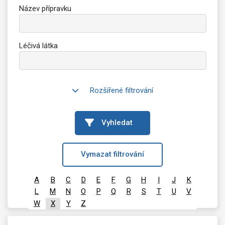
Název přípravku
Léčivá látka
Rozšířené filtrování
Vyhledat
Vymazat filtrování
A
B
C
D
E
F
G
H
I
J
K
L
M
N
O
P
Q
R
S
T
U
V
W
X
Y
Z