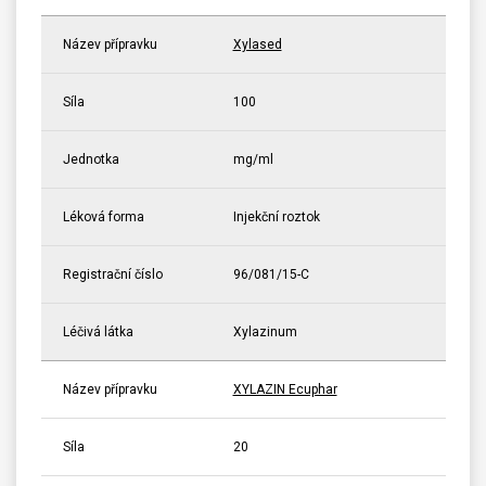
Název přípravku
Xylased
Síla
100
Jednotka
mg/ml
Léková forma
Injekční roztok
Registrační číslo
96/081/15-C
Léčivá látka
Xylazinum
Název přípravku
XYLAZIN Ecuphar
Síla
20