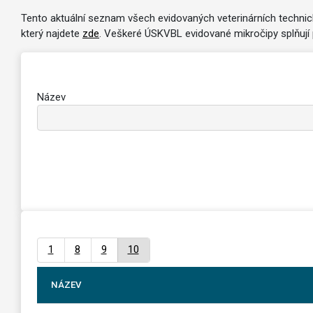
Tento aktuální seznam všech evidovaných veterinárních technic
který najdete
zde
. Veškeré ÚSKVBL evidované mikročipy splňují p
Název
1
8
9
10
NÁZEV