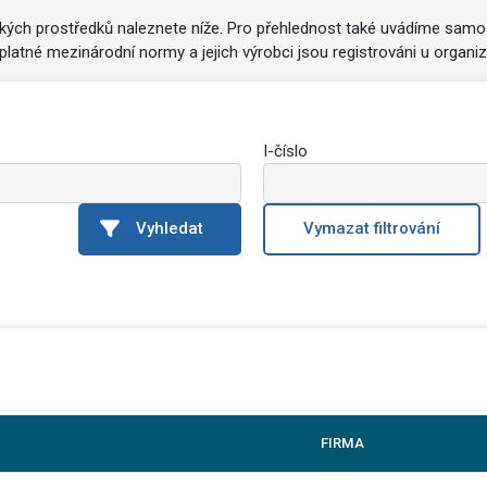
kých prostředků naleznete níže. Pro přehlednost také uvádíme samo
latné mezinárodní normy a jejich výrobci jsou registrováni u organi
I-číslo
Vyhledat
Vymazat filtrování
FIRMA