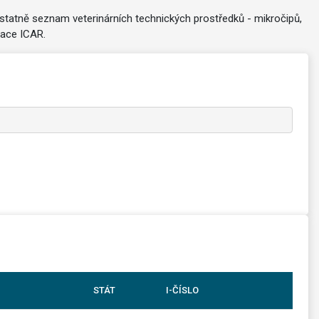
statně seznam veterinárních technických prostředků - mikročipů,
zace ICAR.
STÁT
I-ČÍSLO