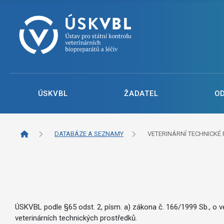
ÚSKVBL
ŽADATEL
O
DATABÁZE A SEZNAMY
VETERINÁRNÍ TECHNICKÉ 
ÚSKVBL podle §65 odst. 2, písm. a) zákona č. 166/1999 Sb., o ve
veterinárních technických prostředků.