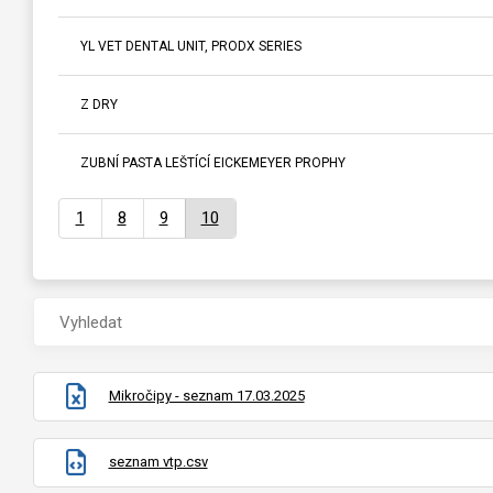
YL VET DENTAL UNIT, PRODX SERIES
Z DRY
ZUBNÍ PASTA LEŠTÍCÍ EICKEMEYER PROPHY
1
8
9
10
Mikročipy - seznam 17.03.2025
seznam vtp.csv