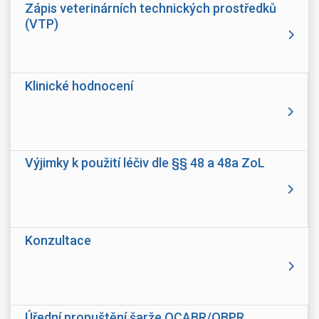
Zápis veterinárních technických prostředků
(VTP)
Klinické hodnocení
Výjimky k použití léčiv dle §§ 48 a 48a ZoL
Konzultace
Úřední propuštění šarže OCABR/OBPR