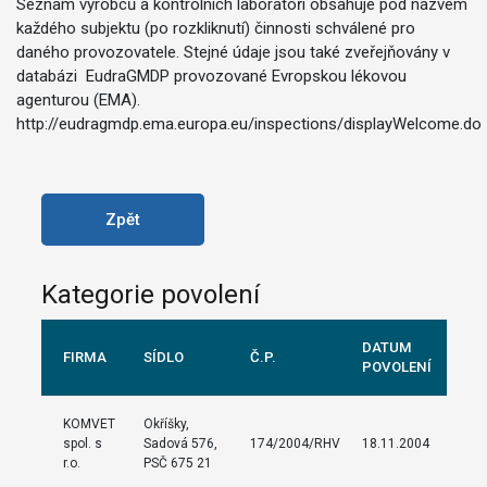
Seznam výrobců a kontrolních laboratoří obsahuje pod názvem
každého subjektu (po rozkliknutí) činnosti schválené pro
daného provozovatele. Stejné údaje jsou také zveřejňovány v
databázi EudraGMDP provozované Evropskou lékovou
agenturou (EMA).
http://eudragmdp.ema.europa.eu/inspections/displayWelcome.do
Zpět
Kategorie povolení
DATUM
FIRMA
SÍDLO
Č.P.
POVOLENÍ
KOMVET
Okříšky,
spol. s
Sadová 576,
174/2004/RHV
18.11.2004
r.o.
PSČ 675 21