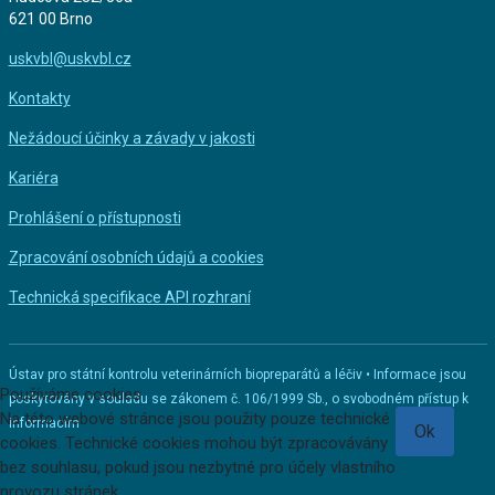
621 00 Brno
uskvbl@uskvbl.cz
Kontakty
Nežádoucí účinky a závady v jakosti
Kariéra
Prohlášení o přístupnosti
Zpracování osobních údajů a cookies
Technická specifikace API rozhraní
Ústav pro státní kontrolu veterinárních biopreparátů a léčiv • Informace jsou
Používáme cookies
poskytovány v souladu se zákonem č. 106/1999 Sb., o svobodném přístup k
Na této webové stránce jsou použity pouze technické
informacím
Ok
cookies. Technické cookies mohou být zpracovávány
bez souhlasu, pokud jsou nezbytné pro účely vlastního
provozu stránek.