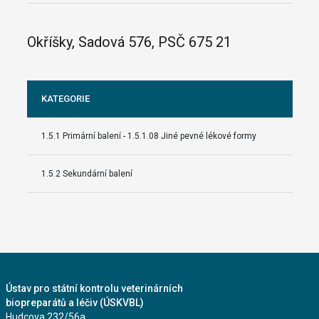
Okříšky, Sadová 576, PSČ 675 21
KATEGORIE
1.5.1 Primární balení - 1.5.1.08 Jiné pevné lékové formy
1.5.2 Sekundární balení
Ústav pro státní kontrolu veterinárních
biopreparátů a léčiv (ÚSKVBL)
Hudcova 232/56a