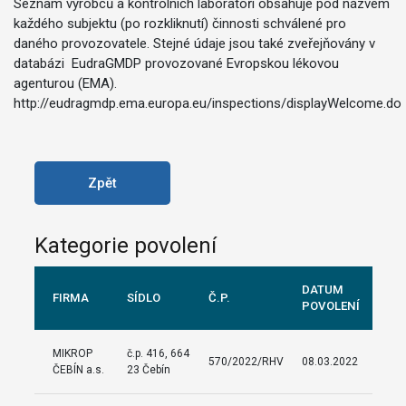
Seznam výrobců a kontrolních laboratoří obsahuje pod názvem
každého subjektu (po rozkliknutí) činnosti schválené pro
daného provozovatele. Stejné údaje jsou také zveřejňovány v
databázi EudraGMDP provozované Evropskou lékovou
agenturou (EMA).
http://eudragmdp.ema.europa.eu/inspections/displayWelcome.do
Zpět
Kategorie povolení
DATUM
FIRMA
SÍDLO
Č.P.
POVOLENÍ
MIKROP
č.p. 416, 664
570/2022/RHV
08.03.2022
ČEBÍN a.s.
23 Čebín