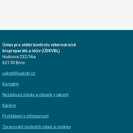
Ústav pro státní kontrolu veterinárních
biopreparátů a léčiv (ÚSKVBL)
Hudcova 232/56a
621 00 Brno
uskvbl@uskvbl.cz
Kontakty
Nežádoucí účinky a závady v jakosti
Kariéra
Prohlášení o přístupnosti
Zpracování osobních údajů a cookies