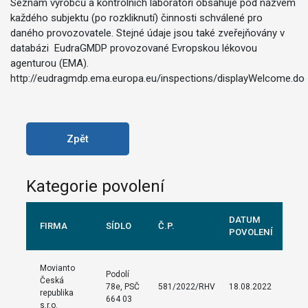
Seznam výrobců a kontrolních laboratoří obsahuje pod názvem
každého subjektu (po rozkliknutí) činnosti schválené pro
daného provozovatele. Stejné údaje jsou také zveřejňovány v
databázi EudraGMDP provozované Evropskou lékovou
agenturou (EMA).
http://eudragmdp.ema.europa.eu/inspections/displayWelcome.do
Zpět
Kategorie povolení
DATUM
FIRMA
SÍDLO
Č.P.
POVOLENÍ
Movianto
Podolí
Česká
78e, PSČ
581/2022/RHV
18.08.2022
republika
664 03
s.r.o.