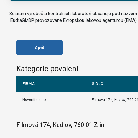
Seznam výrobců a kontrolních laboratoří obsahuje pod názvem k
EudraGMDP provozované Evropskou lékovou agenturou (EMA). 
Zpět
Kategorie povolení
FIRMA
SÍDLO
Noventis s.r.o.
Filmová 174, Kudlov, 760 01
Filmová 174, Kudlov, 760 01 Zlín