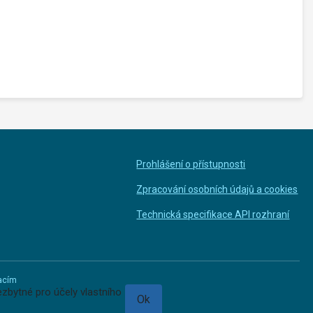
Prohlášení o přístupnosti
Zpracování osobních údajů a cookies
Technická specifikace API rozhraní
macím
zbytné pro účely vlastního
Ok