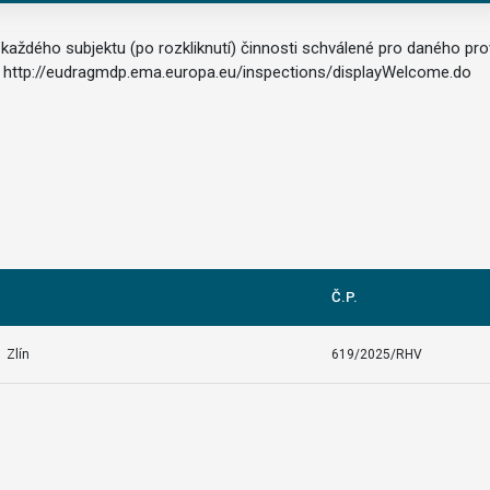
aždého subjektu (po rozkliknutí) činnosti schválené pro daného prov
http://eudragmdp.ema.europa.eu/inspections/displayWelcome.do
Č.P.
 Zlín
619/2025/RHV