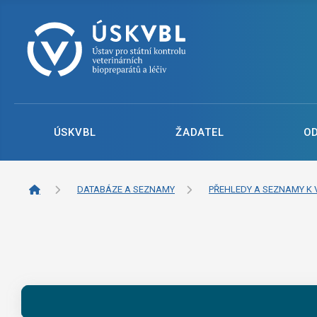
ÚSKVBL
ŽADATEL
O
DATABÁZE A SEZNAMY
PŘEHLEDY A SEZNAMY K 