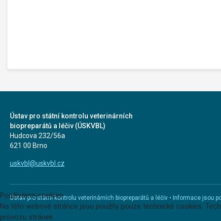
Ústav pro státní kontrolu veterinárních
biopreparátů a léčiv (ÚSKVBL)
Hudcova 232/56a
621 00 Brno
uskvbl@uskvbl.cz
Používáme cookies
Ústav pro státní kontrolu veterinárních biopreparátů a léčiv • Informace jso
Na této webové stránce jsou použity pouze technické cookies. Tec
provozu stránek.