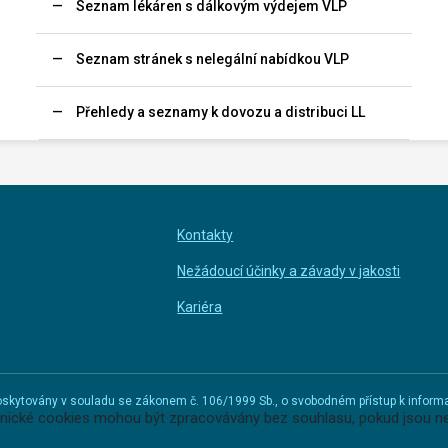
Seznam lékáren s dálkovým výdejem VLP
Seznam stránek s nelegální nabídkou VLP
Přehledy a seznamy k dovozu a distribuci LL
Kontakty
Nežádoucí účinky a závady v jakosti
Kariéra
u poskytovány v souladu se zákonem č. 106/1999 Sb., o svobodném přístup k infor
hnické cookies mohou být zpracovávány bez souhlasu, pokud jsou ne