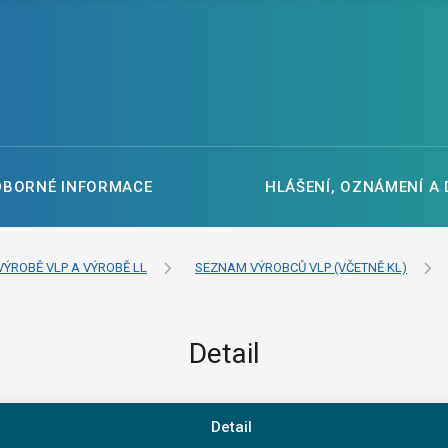
DBORNÉ INFORMACE
HLÁŠENÍ, OZNÁMENÍ A
VÝROBĚ VLP A VÝROBĚ LL
SEZNAM VÝROBCŮ VLP (VČETNĚ KL)
Detail
Detail