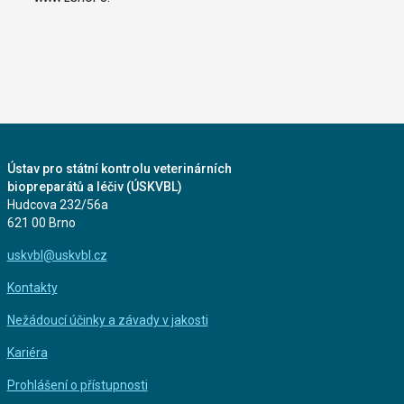
Ústav pro státní kontrolu veterinárních
biopreparátů a léčiv (ÚSKVBL)
Hudcova 232/56a
621 00 Brno
uskvbl@uskvbl.cz
Kontakty
Nežádoucí účinky a závady v jakosti
Kariéra
Prohlášení o přístupnosti