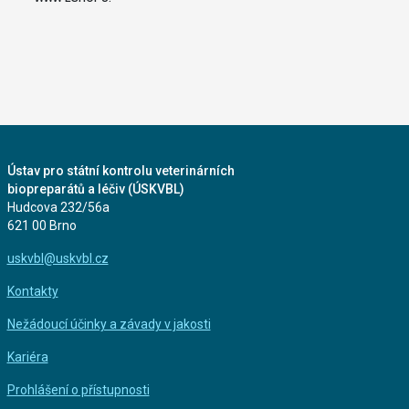
Ústav pro státní kontrolu veterinárních
biopreparátů a léčiv (ÚSKVBL)
Hudcova 232/56a
621 00 Brno
uskvbl@uskvbl.cz
Kontakty
Nežádoucí účinky a závady v jakosti
Kariéra
Prohlášení o přístupnosti