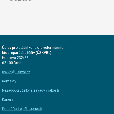
Ústav pro státní kontrolu veterinárních
biopreparátů a léčiv (ÚSKVBL)
Hudcova 232/56a
621 00 Brno
uskvbl@uskvbl.cz
Kontakty
Nežádoucí účinky a závady v jakosti
Kariéra
Prohlášení o přístupnosti