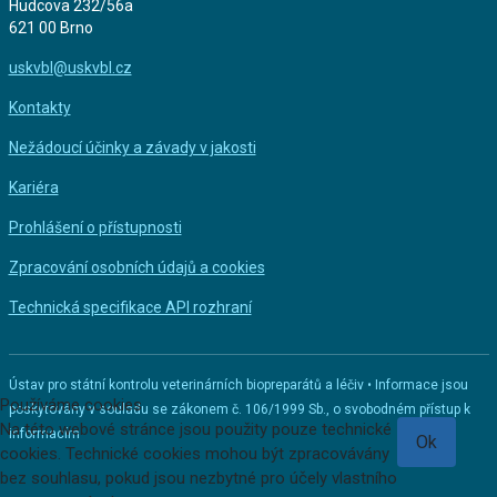
Hudcova 232/56a
621 00 Brno
uskvbl@uskvbl.cz
Kontakty
Nežádoucí účinky a závady v jakosti
Kariéra
Prohlášení o přístupnosti
Zpracování osobních údajů a cookies
Technická specifikace API rozhraní
Ústav pro státní kontrolu veterinárních biopreparátů a léčiv • Informace jsou
Používáme cookies
poskytovány v souladu se zákonem č. 106/1999 Sb., o svobodném přístup k
Na této webové stránce jsou použity pouze technické
informacím
Ok
cookies. Technické cookies mohou být zpracovávány
bez souhlasu, pokud jsou nezbytné pro účely vlastního