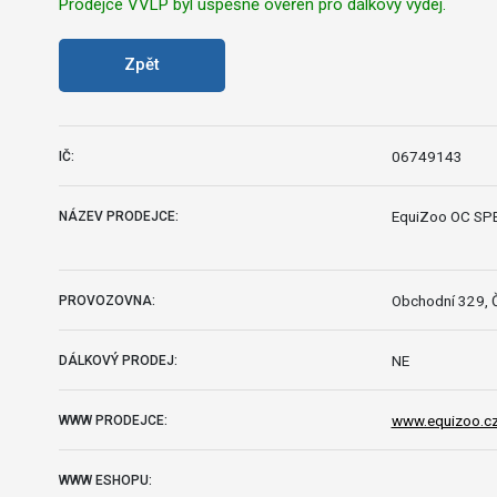
Prodejce VVLP byl úspěšně ověřen pro dálkový výdej.
Zpět
06749143
IČ:
EquiZoo OC S
NÁZEV PRODEJCE:
Obchodní 329, Č
PROVOZOVNA:
NE
DÁLKOVÝ PRODEJ:
www.equizoo.c
WWW PRODEJCE:
WWW ESHOPU: