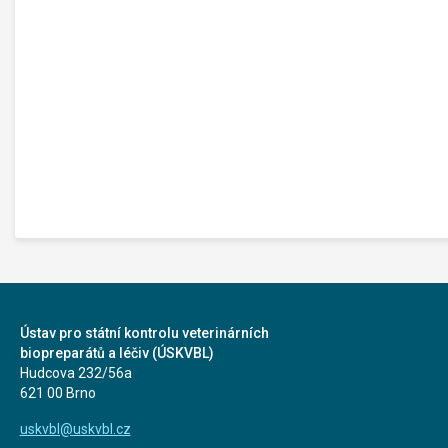
Ústav pro státní kontrolu veterinárních
biopreparátů a léčiv (ÚSKVBL)
Hudcova 232/56a
621 00 Brno
uskvbl@uskvbl.cz