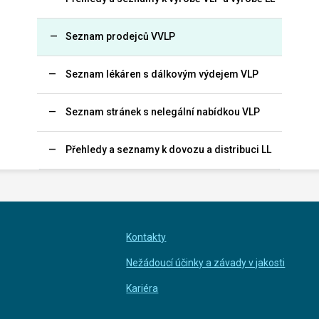
Seznam prodejců VVLP
Seznam lékáren s dálkovým výdejem VLP
Seznam stránek s nelegální nabídkou VLP
Přehledy a seznamy k dovozu a distribuci LL
Kontakty
Nežádoucí účinky a závady v jakosti
Kariéra