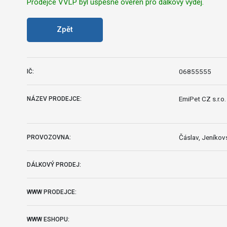
Prodejce VVLP byl úspěšně ověřen pro dálkový výdej.
Zpět
06855555
IČ:
EmiPet CZ s.r.o.
NÁZEV PRODEJCE:
Čáslav, Jeníkov
PROVOZOVNA:
DÁLKOVÝ PRODEJ:
WWW PRODEJCE:
WWW ESHOPU: