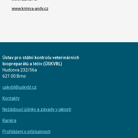
www.krmiva-andy.cz
Ústav pro státní kontrolu veterinárních
biopreparátů a léčiv (ÚSKVBL)
Hudcova 232/56a
621 00 Brno
uskvbl@uskvbl.cz
Kontakty
Nežádoucí účinky a závady v jakosti
Kariéra
Prohlášení o přístupnosti