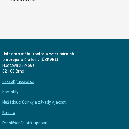
Ústav pro státní kontrolu veterinárních
biopreparátů a léčiv (ÚSKVBL)
Hudcova 232/56a
621 00 Brno
uskvbl@uskvbl.cz
Kontakty
Nežádoucí účinky a závady v jakosti
Kariéra
Prohlášení o přístupnosti