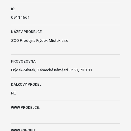
IČ:
09114661
NÁZEV PRODEJCE:
ZOO Prodejna Frýdek-Místek s.r.o.
PROVOZOVNA:
Frýdek-Místek, Zámecké náměstí 1253, 738 01
DÁLKOVÝ PRODEJ:
NE
WWW PRODEJCE:
WWW ESHOPU: