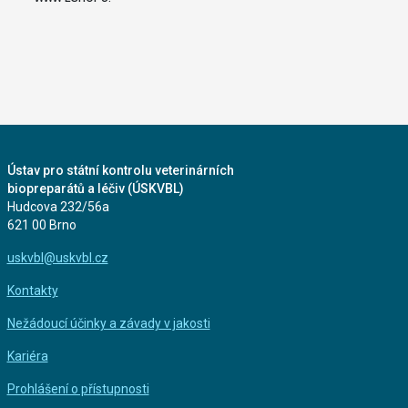
Ústav pro státní kontrolu veterinárních
biopreparátů a léčiv (ÚSKVBL)
Hudcova 232/56a
621 00 Brno
uskvbl@uskvbl.cz
Kontakty
Nežádoucí účinky a závady v jakosti
Kariéra
Prohlášení o přístupnosti