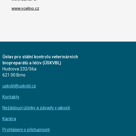
www.vcelino.cz
Ústav pro státní kontrolu veterinárních
biopreparátů a léčiv (ÚSKVBL)
Hudcova 232/56a
621 00 Brno
uskvbl@uskvbl.cz
Kontakty
Nežádoucí účinky a závady v jakosti
Kariéra
Prohlášení o přístupnosti