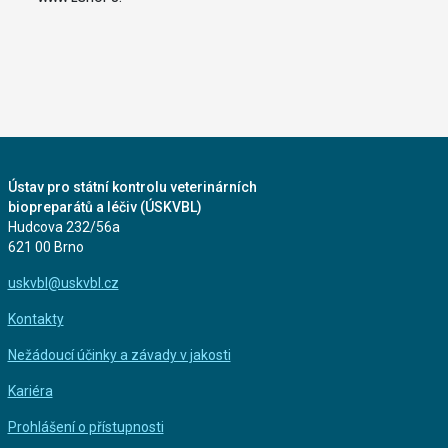
Ústav pro státní kontrolu veterinárních
biopreparátů a léčiv (ÚSKVBL)
Hudcova 232/56a
621 00 Brno
uskvbl@uskvbl.cz
Kontakty
Nežádoucí účinky a závady v jakosti
Kariéra
Prohlášení o přístupnosti