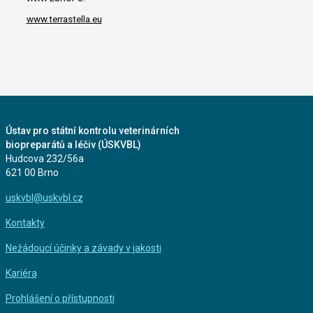
www.terrastella.eu
Ústav pro státní kontrolu veterinárních
biopreparátů a léčiv (ÚSKVBL)
Hudcova 232/56a
621 00 Brno
uskvbl@uskvbl.cz
Kontakty
Nežádoucí účinky a závady v jakosti
Kariéra
Prohlášení o přístupnosti