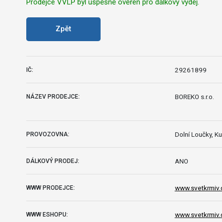
Prodejce VVLP byl úspěšně ověřen pro dálkový výdej.
Zpět
29261899
IČ:
BOREKO s.r.o.
NÁZEV PRODEJCE:
Dolní Loučky, K
PROVOZOVNA:
ANO
DÁLKOVÝ PRODEJ:
www.svetkrmiv.c
WWW PRODEJCE:
www.svetkrmiv.
WWW ESHOPU: