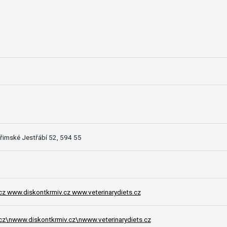
uřimské Jestřábí 52, 594 55
z www.diskontkrmiv.cz www.veterinarydiets.cz
cz\nwww.diskontkrmiv.cz\nwww.veterinarydiets.cz