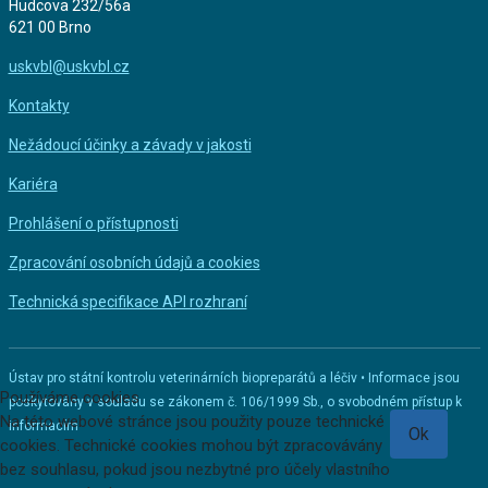
Hudcova 232/56a
621 00 Brno
uskvbl@uskvbl.cz
Kontakty
Nežádoucí účinky a závady v jakosti
Kariéra
Prohlášení o přístupnosti
Zpracování osobních údajů a cookies
Technická specifikace API rozhraní
Ústav pro státní kontrolu veterinárních biopreparátů a léčiv • Informace jsou
Používáme cookies
poskytovány v souladu se zákonem č. 106/1999 Sb., o svobodném přístup k
Na této webové stránce jsou použity pouze technické
informacím
Ok
cookies. Technické cookies mohou být zpracovávány
bez souhlasu, pokud jsou nezbytné pro účely vlastního