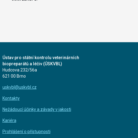
Ústav pro státní kontrolu veterinárních
biopreparátů a léčiv (ÚSKVBL)
Hudcova 232/56a
621 00 Brno
uskvbl@uskvbl.cz
Kontakty
Nežádoucí účinky a závady v jakosti
Kariéra
Prohlášení o přístupnosti