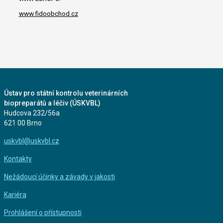
www.fidoobchod.cz
Ústav pro státní kontrolu veterinárních
biopreparátů a léčiv (ÚSKVBL)
Hudcova 232/56a
621 00 Brno
uskvbl@uskvbl.cz
Kontakty
Nežádoucí účinky a závady v jakosti
Kariéra
Prohlášení o přístupnosti