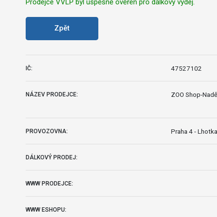
Prodejce VVLP byl úspěšně ověřen pro dálkový výdej.
Zpět
47527102
IČ:
ZOO Shop-Nadě
NÁZEV PRODEJCE:
Praha 4 - Lhotk
PROVOZOVNA:
DÁLKOVÝ PRODEJ:
WWW PRODEJCE:
WWW ESHOPU: