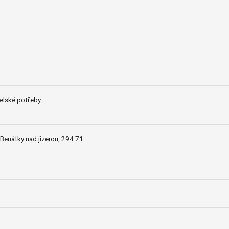
elské potřeby
Benátky nad jizerou, 294 71