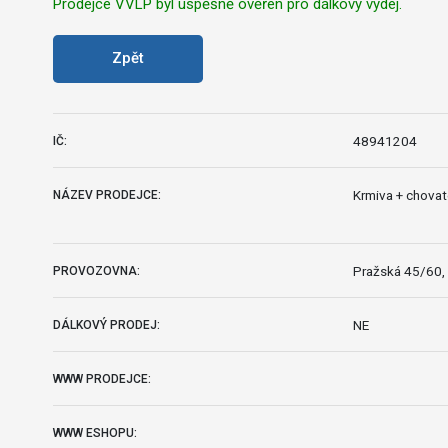
Prodejce VVLP byl úspěšně ověřen pro dálkový výdej.
Zpět
48941204
IČ:
Krmiva + chovat
NÁZEV PRODEJCE:
Pražská 45/60, 
PROVOZOVNA:
NE
DÁLKOVÝ PRODEJ:
WWW PRODEJCE:
WWW ESHOPU: