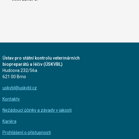
Ústav pro státní kontrolu veterinárních
biopreparátů a léčiv (ÚSKVBL)
Hudcova 232/56a
621 00 Brno
uskvbl@uskvbl.cz
Kontakty
Nežádoucí účinky a závady v jakosti
Kariéra
Prohlášení o přístupnosti