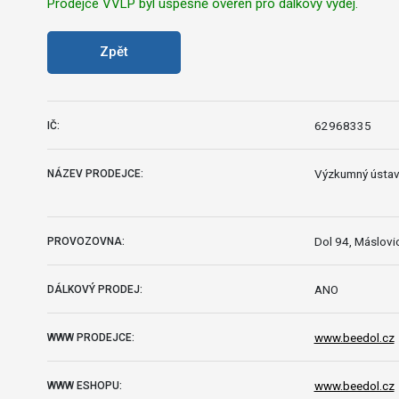
Prodejce VVLP byl úspěšně ověřen pro dálkový výdej.
Zpět
62968335
IČ:
Výzkumný ústav v
NÁZEV PRODEJCE:
Dol 94, Máslovi
PROVOZOVNA:
ANO
DÁLKOVÝ PRODEJ:
www.beedol.cz
WWW PRODEJCE:
www.beedol.cz
WWW ESHOPU: