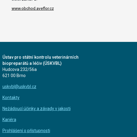
www.obchod.aveflor.cz
Ústav pro státní kontrolu veterinárních
biopreparátů a léčiv (ÚSKVBL)
Hudcova 232/56a
621 00 Brno
uskvbl@uskvbl.cz
Kontakty
Nežádoucí účinky a závady v jakosti
Kariéra
Prohlášení o přístupnosti