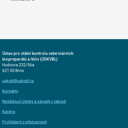
Ústav pro státní kontrolu veterinárních
biopreparátů a léčiv (ÚSKVBL)
Hudcova 232/56a
621 00 Brno
uskvbl@uskvbl.cz
Kontakty
Nežádoucí účinky a závady v jakosti
Kariéra
Prohlášení o přístupnosti