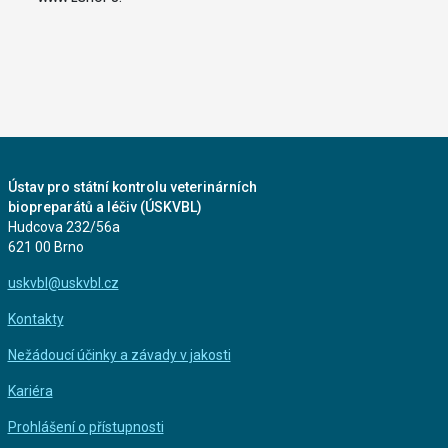
Ústav pro státní kontrolu veterinárních
biopreparátů a léčiv (ÚSKVBL)
Hudcova 232/56a
621 00 Brno
uskvbl@uskvbl.cz
Kontakty
Nežádoucí účinky a závady v jakosti
Kariéra
Prohlášení o přístupnosti