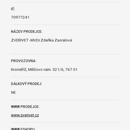
IČ:
70977241
NÁZEV PRODEJCE:
ZVERIVET -MVDr.Zdeňka Zaoralová
PROVOZOVNA:
Kroměříž, Milíčovo nám. 521/6, 767 01
DÁLKOVÝ PRODEJ:
NE
WWW PRODEJCE:
www.zverivet.cz
WWW ESHOPU: