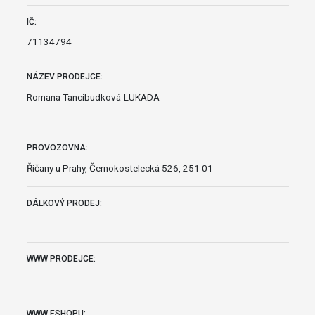
IČ:
71134794
NÁZEV PRODEJCE:
Romana Tancibudková-LUKADA
PROVOZOVNA:
Říčany u Prahy, Černokostelecká 526, 251 01
DÁLKOVÝ PRODEJ:
WWW PRODEJCE:
WWW ESHOPU: