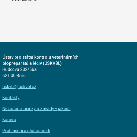
Ústav pro státní kontrolu veterinárních
biopreparátů a léčiv (ÚSKVBL)
Hudcova 232/56a
621 00 Brno
uskvbl@uskvbl.cz
Kontakty
Nežádoucí účinky a závady v jakosti
Kariéra
Prohlášení o přístupnosti