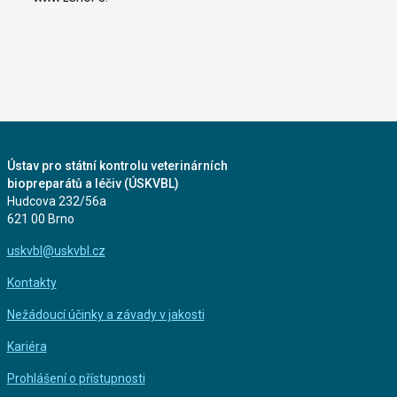
Ústav pro státní kontrolu veterinárních
biopreparátů a léčiv (ÚSKVBL)
Hudcova 232/56a
621 00 Brno
uskvbl@uskvbl.cz
Kontakty
Nežádoucí účinky a závady v jakosti
Kariéra
Prohlášení o přístupnosti