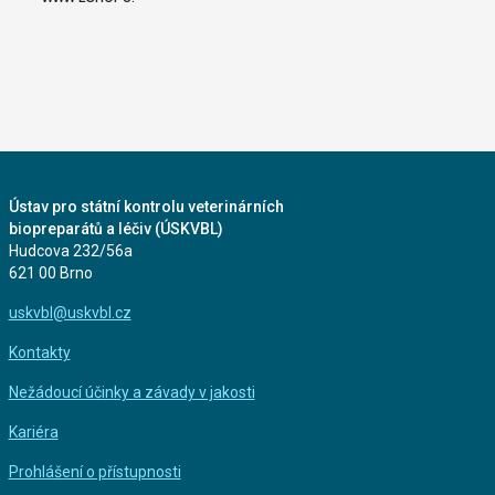
Ústav pro státní kontrolu veterinárních
biopreparátů a léčiv (ÚSKVBL)
Hudcova 232/56a
621 00 Brno
uskvbl@uskvbl.cz
Kontakty
Nežádoucí účinky a závady v jakosti
Kariéra
Prohlášení o přístupnosti