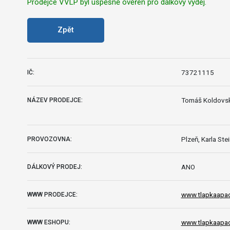
Prodejce VVLP byl úspěšně ověřen pro dálkový výdej.
Zpět
73721115
IČ:
Tomáš Koldovs
NÁZEV PRODEJCE:
Plzeň, Karla St
PROVOZOVNA:
ANO
DÁLKOVÝ PRODEJ:
www.tlapkaapac
WWW PRODEJCE:
www.tlapkaapac
WWW ESHOPU: