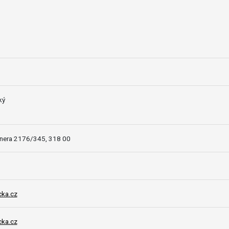
ký
einera 2176/345, 318 00
ka.cz
ka.cz