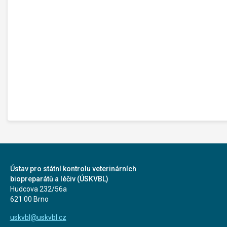
Ústav pro státní kontrolu veterinárních
biopreparátů a léčiv (ÚSKVBL)
Hudcova 232/56a
621 00 Brno
uskvbl@uskvbl.cz