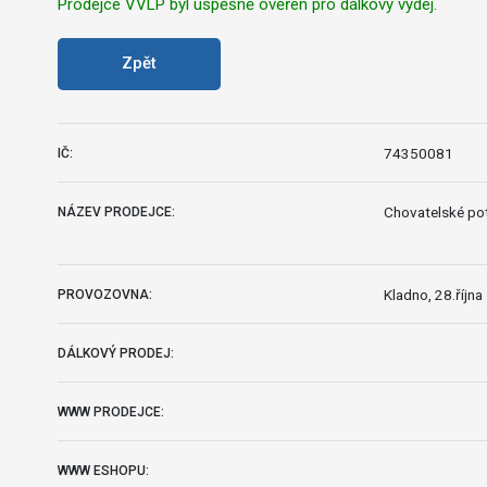
Prodejce VVLP byl úspěšně ověřen pro dálkový výdej.
Zpět
74350081
IČ:
Chovatelské po
NÁZEV PRODEJCE:
Kladno, 28.říjn
PROVOZOVNA:
DÁLKOVÝ PRODEJ:
WWW PRODEJCE:
WWW ESHOPU: