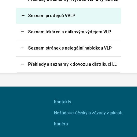
Seznam prodejců VVLP
Seznam lékáren s dálkovým výdejem VLP
Seznam stránek s nelegální nabídkou VLP
Přehledy a seznamy k dovozu a distribuci LL
Kontakty
Nežádoucí účinky a závady v jakosti
Kariéra