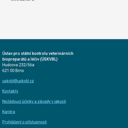
Ústav pro státní kontrolu veterinárních
biopreparátů a léčiv (ÚSKVBL)
Hudcova 232/56a
621 00 Brno
uskvbl@uskvbl.cz
Kontakty
Nežádoucí účinky a závady v jakosti
Kariéra
Prohlášení o přístupnosti