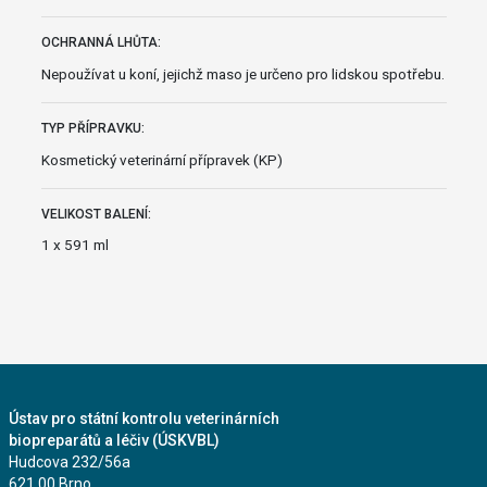
OCHRANNÁ LHŮTA:
Nepoužívat u koní, jejichž maso je určeno pro lidskou spotřebu.
TYP PŘÍPRAVKU:
Kosmetický veterinární přípravek (KP)
VELIKOST BALENÍ:
1 x 591 ml
Ústav pro státní kontrolu veterinárních
biopreparátů a léčiv (ÚSKVBL)
Hudcova 232/56a
621 00 Brno