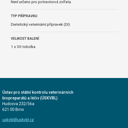
Není určeno pro potravinová zvířata.
TYP PŘÍPRAVKU:
Dietetický veterinární přípravek (DI)
VELIKOST BALENÍ:
1 x 30 tobolka
Ústav pro státní kontrolu veterinárních
biopreparátů a léčiv (ÚSKVBL)
Hudcova 232/56a
621 00 Brno
uskvbl@uskvbl.cz