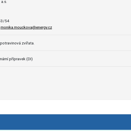
a.s.
53/54
,
monika.mouckova@energy.cz
potravinová zvířata.
nární přípravek (DI)