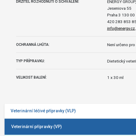
ENERGY GROUP, 
DRŽITEL ROZHODNUTÍ O SCHVÁLENÍ:
Jeseniova 55
Praha 3 130 00
420 283 853 8
info@energy.cz
Není určeno pro 
OCHRANNÁ LHŮTA:
Dietetický veteri
TYP PŘÍPRAVKU:
1 x 30 ml
VELIKOST BALENÍ:
Veterinární léčivé přípravky (VLP)
Veterinární přípravky (VP)