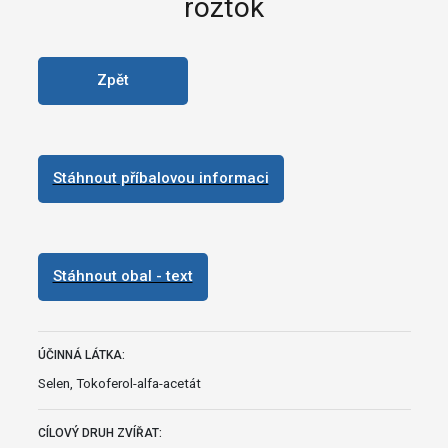
roztok
Zpět
Stáhnout příbalovou informaci
Stáhnout obal - text
ÚČINNÁ LÁTKA:
Selen, Tokoferol-alfa-acetát
CÍLOVÝ DRUH ZVÍŘAT: