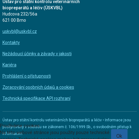
Ústav pro státní kontrolu veterinárních
biopreparátů a léčiv (ÚSKVBL)
Hudcova 232/56a
621 00 Brno
uskvbl@uskvbl.cz
Kontakty
Nežádoucí účinky a závady v jakosti
Kariéra
Prohlášení o přístupnosti
Zpracování osobních údajů a cookies
Technická specifikace API rozhraní
Ústav pro státní kontrolu veterinárních biopreparátů a léčiv • Informace jsou
Používáme cookies
poskytovány v souladu se zákonem č. 106/1999 Sb., o svobodném přístup k
Na této webové stránce jsou použity pouze technické
informacím
Ok