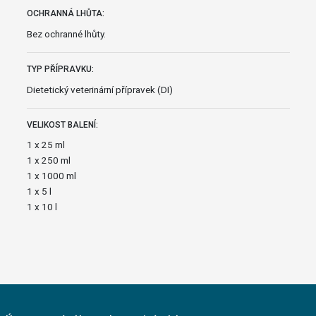
OCHRANNÁ LHŮTA:
Bez ochranné lhůty.
TYP PŘÍPRAVKU:
Dietetický veterinární přípravek (DI)
VELIKOST BALENÍ:
1 x 25 ml
1 x 250 ml
1 x 1000 ml
1 x 5 l
1 x 10 l