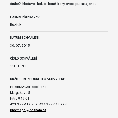
drůbež, hlodavci, holubi, koně, kozy, ovce, prasata, skot
FORMA PŘÍPRAVKU:
Roztok
DATUM SCHVÁLENÍ:
30. 07. 2015
ČÍSLO SCHVÁLENÍ:
110-15/C
DRŽITEL ROZHODNUTÍ O SCHVÁLENÍ:
PHARMAGAL spol. s r.o.
Murgašova 5
Nitra 949 01
421 377 419 759, 421 377 413 924
pharmagal@seznam.cz