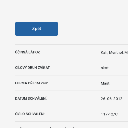
Zpět
Kafr, Menthol, M
ÚČINNÁ LÁTKA:
skot
CÍLOVÝ DRUH ZVÍŘAT:
Mast
FORMA PŘÍPRAVKU:
26. 06. 2012
DATUM SCHVÁLENÍ:
117-12/C
ČÍSLO SCHVÁLENÍ: