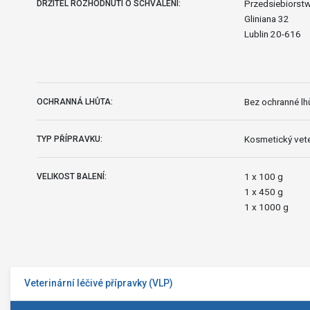
Przedsiebiorstw
DRŽITEL ROZHODNUTÍ O SCHVÁLENÍ:
Gliniana 32
Lublin 20-616
Bez ochranné lhů
OCHRANNÁ LHŮTA:
Kosmetický vete
TYP PŘÍPRAVKU:
1 x 100 g
VELIKOST BALENÍ:
1 x 450 g
1 x 1000 g
Veterinární léčivé přípravky (VLP)