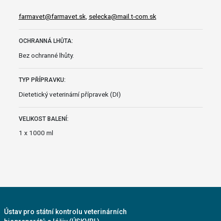
farmavet@farmavet.sk
,
selecka@mail.t-com.sk
OCHRANNÁ LHŮTA:
Bez ochranné lhůty.
TYP PŘÍPRAVKU:
Dietetický veterinární přípravek (DI)
VELIKOST BALENÍ:
1 x 1000 ml
Ústav pro státní kontrolu veterinárních