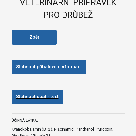
VETERINÁRNÍ PŘÍPRAVEK
PRO DRŮBEŽ
Zpět
Stáhnout příbalovou informaci
Stáhnout obal - text
ÚČINNÁ LÁTKA:
Kyanokobalamin (B12), Niacinamid, Panthenol, Pyridoxin,
Riboflavin, Vitamín B1