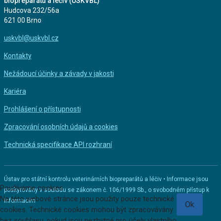
biopreparátů a léčiv (ÚSKVBL)
Hudcova 232/56a
621 00 Brno
uskvbl@uskvbl.cz
Kontakty
Nežádoucí účinky a závady v jakosti
Kariéra
Prohlášení o přístupnosti
Zpracování osobních údajů a cookies
Technická specifikace API rozhraní
Ústav pro státní kontrolu veterinárních biopreparátů a léčiv • Informace jsou
Používáme cookies
poskytovány v souladu se zákonem č. 106/1999 Sb., o svobodném přístup k
Na této webové stránce jsou použity pouze technické
informacím
Ok
cookies. Technické cookies mohou být zpracovávány
bez souhlasu, pokud jsou nezbytné pro účely vlastního