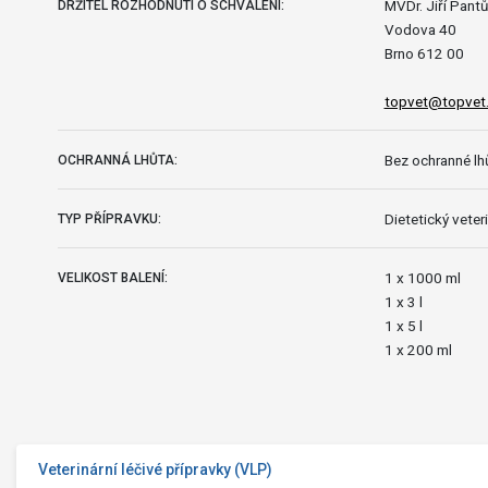
MVDr. Jiří Pant
DRŽITEL ROZHODNUTÍ O SCHVÁLENÍ:
Vodova 40
Brno 612 00
topvet@topvet
Bez ochranné lhů
OCHRANNÁ LHŮTA:
Dietetický veteri
TYP PŘÍPRAVKU:
1 x 1000 ml
VELIKOST BALENÍ:
1 x 3 l
1 x 5 l
1 x 200 ml
Veterinární léčivé přípravky (VLP)