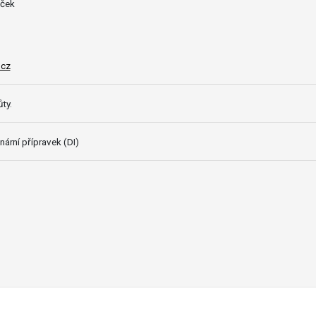
ůček
.cz
ty.
nární přípravek (DI)