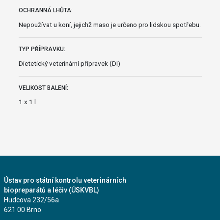
OCHRANNÁ LHŮTA:
Nepoužívat u koní, jejichž maso je určeno pro lidskou spotřebu.
TYP PŘÍPRAVKU:
Dietetický veterinární přípravek (DI)
VELIKOST BALENÍ:
1 x 1 l
Ústav pro státní kontrolu veterinárních
biopreparátů a léčiv (ÚSKVBL)
Hudcova 232/56a
621 00 Brno