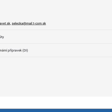
vet.sk
,
selecka@mail.t-com.sk
ty.
nární přípravek (DI)