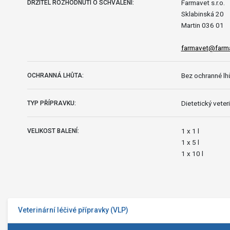
Farmavet s.r.o.
DRŽITEL ROZHODNUTÍ O SCHVÁLENÍ:
Sklabinská 20
Martin 036 01
farmavet@farma
Bez ochranné lhů
OCHRANNÁ LHŮTA:
Dietetický veteri
TYP PŘÍPRAVKU:
1 x 1 l
VELIKOST BALENÍ:
1 x 5 l
1 x 10 l
Veterinární léčivé přípravky (VLP)